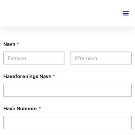
Navn
*
First
Last
Haveforenings Navn
*
Have Nummer
*